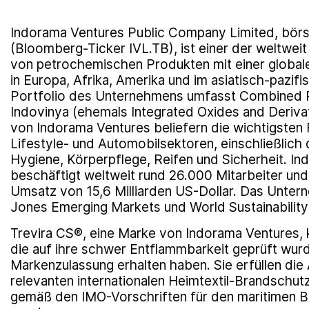
Indorama Ventures Public Company Limited, börse
(Bloomberg-Ticker IVL.TB), ist einer der weltweit
von petrochemischen Produkten mit einer global
in Europa, Afrika, Amerika und im asiatisch-pazif
Portfolio des Unternehmens umfasst Combined P
Indovinya (ehemals Integrated Oxides and Deriva
von Indorama Ventures beliefern die wichtigsten
Lifestyle- und Automobilsektoren, einschließlic
Hygiene, Körperpflege, Reifen und Sicherheit. I
beschäftigt weltweit rund 26.000 Mitarbeiter un
Umsatz von 15,6 Milliarden US-Dollar. Das Unter
Jones Emerging Markets und World Sustainability I
Trevira CS®, eine Marke von Indorama Ventures, 
die auf ihre schwer Entflammbarkeit geprüft wurd
Markenzulassung erhalten haben. Sie erfüllen di
relevanten internationalen Heimtextil-Brandschu
gemäß den IMO-Vorschriften für den maritimen Ber