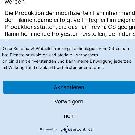
werden.
Die Produktion der modifizierten flammhemmend
der Filamentgarne erfolgt voll integriert im eigen
Produktionsstätten, die das für Trevira CS geei
flammhemmende Polyester herstellen, befinden s
Gegensatz zu flammhemmend ausgerüsteten Stof
Gebrauch, Alterung oder häufiges Waschen ihren
Diese Seite nutzt Website Tracking-Technologien von Dritten, um
verlieren können, bieten Trevira CS Textilien langf
ihre Dienste anzubieten und stetig zu verbessern.
liegt an der chemischen Struktur der Polyesterfa
Ich bin damit einverstanden und kann meine Einwilligung jederzeit
mit Wirkung für die Zukunft widerrufen oder ändern.
flammhemmenden Eigenschaften sind fest in der 
können nicht herausgewaschen werden. Das gilt a
Marke Trevira CS eco, bei der die Stoffe einen re
Akzeptieren
mindestens 50% haben sowie für Stoffe der Mark
mit mindestens 50% antimikrobiellen Garnen.
Verweigern
Zu den jüngsten Trevira®-Entwicklungen gehören
stabile Filamentgarne, die sich besonders für Ou
mehr
Ferner sind flammhemmende Fasern und Garne a
recyceltem Rohmaterial in der Entwicklung und e
Powered by