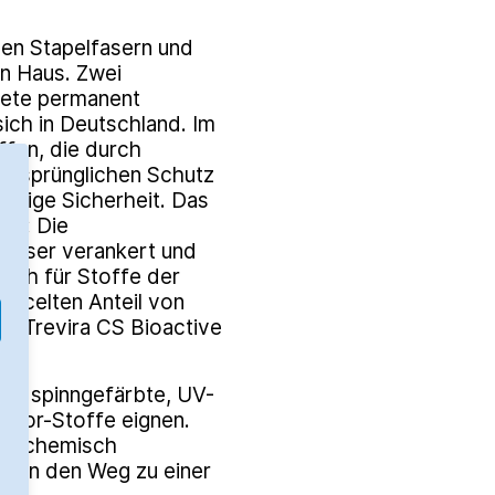
en Stapelfasern und
en Haus. Zwei
gnete permanent
ich in Deutschland. Im
fen, die durch
 ursprünglichen Schutz
ristige Sicherheit. Das
ser: Die
Faser verankert und
uch für Stoffe der
cycelten Anteil von
e Trevira CS Bioactive
 30 spinngefärbte, UV-
tdoor-Stoffe eignen.
us chemisch
bnen den Weg zu einer