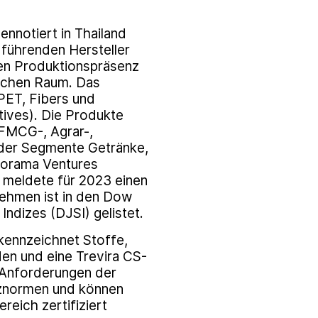
nnotiert in Thailand
 führenden Hersteller
en Produktionspräsenz
ischen Raum. Das
ET, Fibers und
tives). Die Produkte
 FMCG-, Agrar-,
h der Segmente Getränke,
ndorama Ventures
d meldete für 2023 einen
nehmen ist in den Dow
ndizes (DJSI) gelistet.
kennzeichnet Stoffe,
en und eine Trevira CS-
e Anforderungen der
tznormen und können
eich zertifiziert